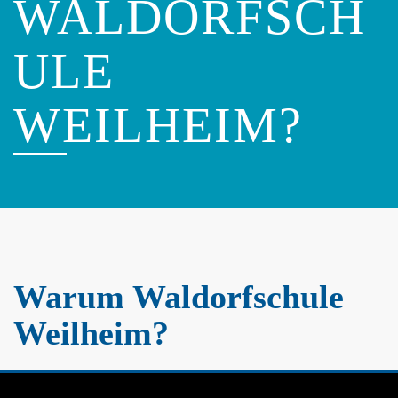
WALDORFSCH
ULE
WEILHEIM?
Warum Waldorfschule
Weilheim?