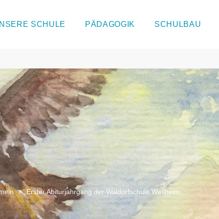
NSERE SCHULE
PÄDAGOGIK
SCHULBAU
emein
>
Erster Abiturjahrgang der Waldorfschule Weilheim