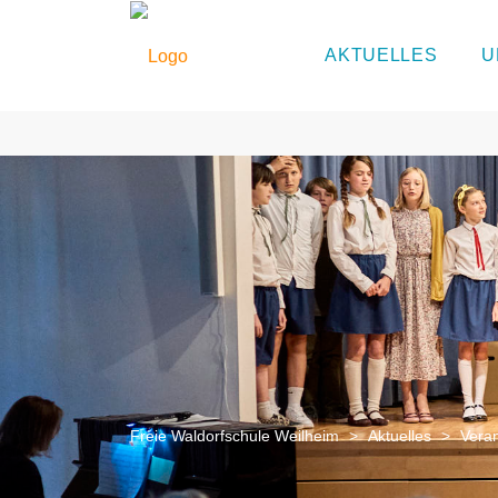
AKTUELLES
U
Freie Waldorfschule Weilheim
>
Aktuelles
>
Vera