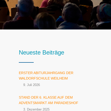
Neueste Beiträge
ERSTER ABITURJAHRGANG DER
WALDORFSCHULE WEILHEIM
9. Juli 2026
STAND DER 6. KLASSE AUF DEM
ADVENTSMARKT AM PARADIESHOF
3. Dezember 2025