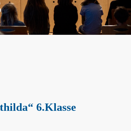
S
hilda“ 6.Klasse