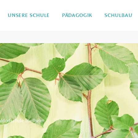
UNSERE SCHULE
PÄDAGOGIK
SCHULBAU
ldorfschule Weilheim