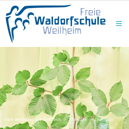
Freie Waldorfschule Weilheim
>
Aktuelles
>
Teamgeist