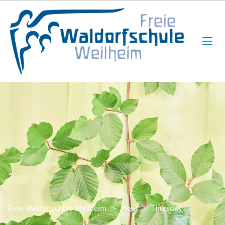
Freie Waldorfschule Weilheim
>
Meal
>
Thursday